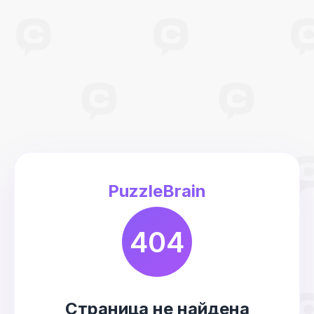
PuzzleBrain
404
Страница не найдена