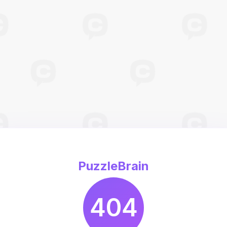
PuzzleBrain
404