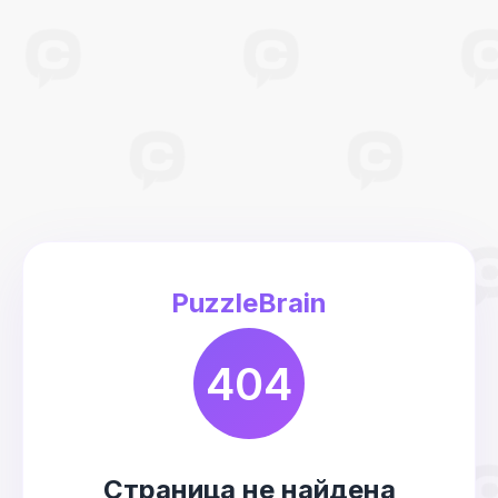
PuzzleBrain
404
Страница не найдена