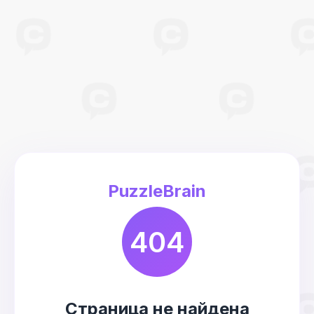
PuzzleBrain
404
Страница не найдена