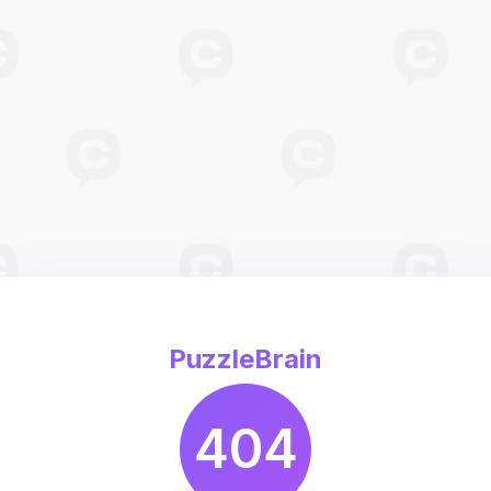
PuzzleBrain
404