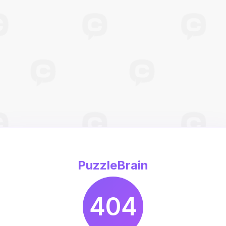
PuzzleBrain
404